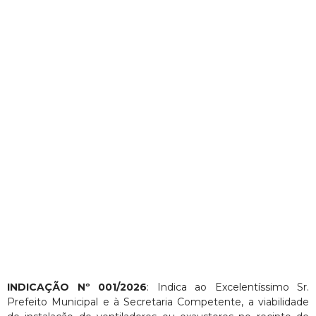
q
u
i
s
t
a
INDICAÇÃO Nº 001/2026
: Indica ao Excelentíssimo Sr.
Prefeito Municipal e à Secretaria Competente, a viabilidade