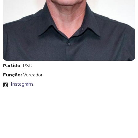
c
i
p
a
l
Partido:
PSD
d
Função:
Vereador
Instagram
e
C
o
n