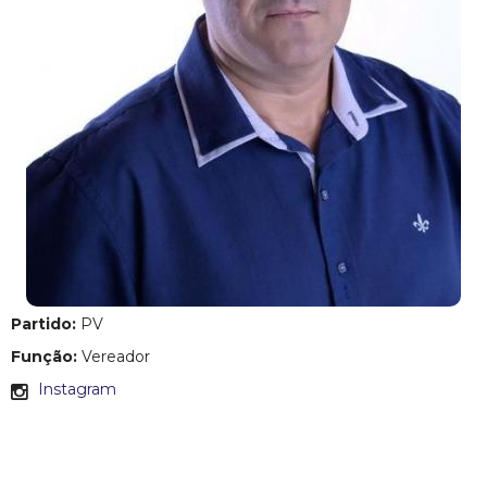
c
i
p
a
l
d
e
Partido:
PV
C
Função:
Vereador
Instagram
o
n