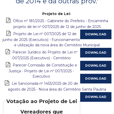
de 2014 e dá outras prov.'
c
Projeto de Lei:
i
Ofício nº 181/2025 - Gabinete do Prefeito - Encaminha
projeto de lei nº 007/2025 de 12 de junho de 2025
p
Projeto de Lei nº 007/2025 de 12 de
junho de 2025 (Executivo) - Funcionamento
a
e utilização da nova área do Cemitério Municipal
l
Parecer Jurídico do Projeto de Lei nº
007/2025 (Executivo) - Cemitério
d
Parecer Comissão de Constituição e
Justiça - Projeto de Lei nº 007/2025 -
e
Executivo
C
Lei Sancionada nº 1453/2025 de 20 de
agosto de 2025 - Nova área do Cemitério Santa Paulina
o
Votação ao Projeto de Lei
n
Vereadores que