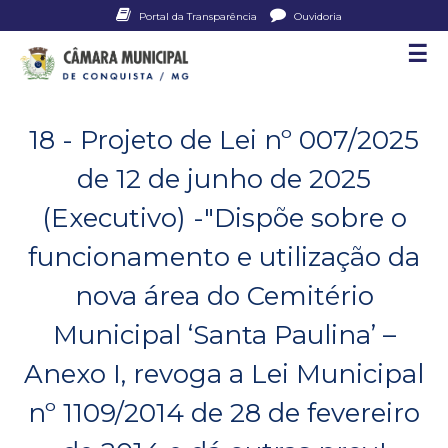
Pular
Portal da Transparência
Ouvidoria
para
☰
C
o
conteúdo
â
principal
18 - Projeto de Lei nº 007/2025
m
de 12 de junho de 2025
a
(Executivo) -"Dispõe sobre o
r
funcionamento e utilização da
a
nova área do Cemitério
M
Municipal ‘Santa Paulina’ –
u
Anexo I, revoga a Lei Municipal
n
nº 1109/2014 de 28 de fevereiro
i