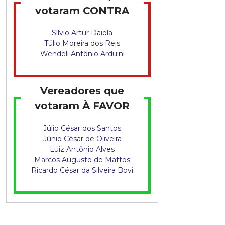
q
votaram CONTRA
u
Sílvio Artur Daiola
Túlio Moreira dos Reis
i
Wendell Antônio Arduini
s
t
Vereadores que
votaram À FAVOR
a
Júlio César dos Santos
Júnio César de Oliveira
Luiz Antônio Alves
Marcos Augusto de Mattos
Ricardo César da Silveira Bovi