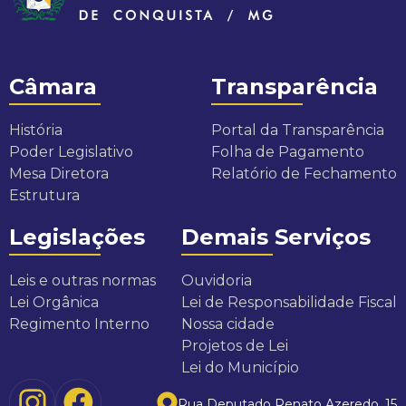
c
i
Câmara
Transparência
p
História
Portal da Transparência
a
Poder Legislativo
Folha de Pagamento
Mesa Diretora
Relatório de Fechamento
l
Estrutura
d
Legislações
Demais Serviços
e
Leis e outras normas
Ouvidoria
C
Lei Orgânica
Lei de Responsabilidade Fiscal
Regimento Interno
Nossa cidade
o
Projetos de Lei
Lei do Município
n
Rua Deputado Renato Azeredo, 15