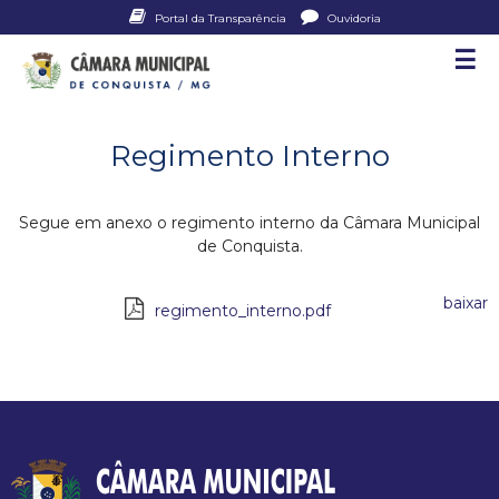
Pular
Portal da Transparência
Ouvidoria
para
☰
C
o
conteúdo
â
principal
Regimento Interno
m
a
Segue em anexo o regimento interno da Câmara Municipal
de Conquista.
r
a
regimento_interno.pdf
M
u
n
i