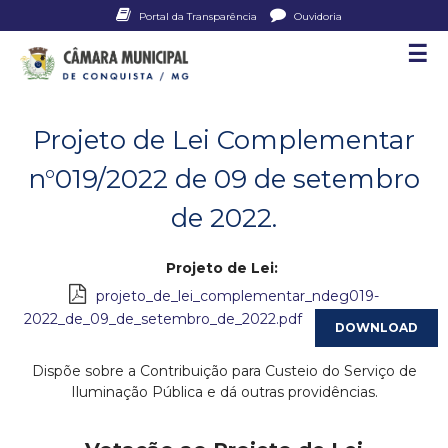
Pular
Portal da Transparência
Ouvidoria
para
☰
C
o
conteúdo
â
principal
Projeto de Lei Complementar
m
n°019/2022 de 09 de setembro
a
de 2022.
r
Projeto de Lei:
a
projeto_de_lei_complementar_ndeg019-
M
2022_de_09_de_setembro_de_2022.pdf
u
Dispõe sobre a Contribuição para Custeio do Serviço de
Iluminação Pública e dá outras providências.
n
i