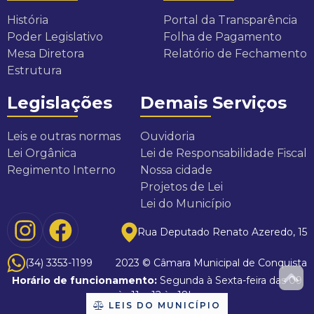
q
História
Portal da Transparência
u
Poder Legislativo
Folha de Pagamento
Mesa Diretora
Relatório de Fechamento
i
Estrutura
s
Legislações
Demais Serviços
t
Leis e outras normas
Ouvidoria
a
Lei Orgânica
Lei de Responsabilidade Fiscal
Regimento Interno
Nossa cidade
Projetos de Lei
Lei do Município
Rua Deputado Renato Azeredo, 15
(34) 3353-1199
2023 © Câmara Municipal de Conquista
Horário de funcionamento:
Segunda à Sexta-feira das 09
às 11 e 12 às 18h.
LEIS DO MUNICÍPIO