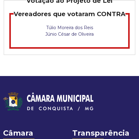
Votação ao Projeto de Lei
c
Vereadores que votaram CONTRA
i
Túlio Moreira dos Reis
Júnio César de Oliveira
p
a
l
d
e
C
o
n
Câmara
Transparência