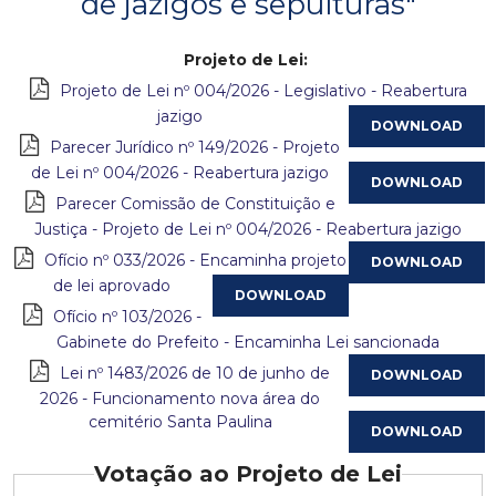
de jazigos e sepulturas"
c
Projeto de Lei:
i
Projeto de Lei nº 004/2026 - Legislativo - Reabertura
jazigo
p
Parecer Jurídico nº 149/2026 - Projeto
de Lei nº 004/2026 - Reabertura jazigo
a
Parecer Comissão de Constituição e
l
Justiça - Projeto de Lei nº 004/2026 - Reabertura jazigo
Ofício nº 033/2026 - Encaminha projeto
d
de lei aprovado
e
Ofício nº 103/2026 -
Gabinete do Prefeito - Encaminha Lei sancionada
C
Lei nº 1483/2026 de 10 de junho de
2026 - Funcionamento nova área do
o
cemitério Santa Paulina
n
Votação ao Projeto de Lei