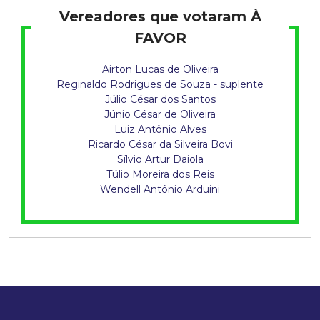
q
Vereadores que votaram À
u
FAVOR
i
Airton Lucas de Oliveira
Reginaldo Rodrigues de Souza - suplente
s
Júlio César dos Santos
Júnio César de Oliveira
t
Luiz Antônio Alves
Ricardo César da Silveira Bovi
a
Sílvio Artur Daiola
Túlio Moreira dos Reis
Wendell Antônio Arduini