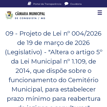
Pular
Portal da Transparência
Ouvidoria
para
☰
C
o
conteúdo
â
principal
09 - Projeto de Lei nº 004/2026
m
de 19 de março de 2026
a
(Legislativo) - "Altera o artigo 5º
r
da Lei Municipal nº 1.109, de
a
2014, que dispõe sobre o
M
funcionamento do Cemitério
u
Municipal, para estabelecer
n
prazo mínimo para reabertura
i