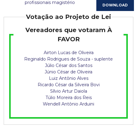
q
profissionais magistério
u
Votação ao Projeto de Lei
i
Vereadores que votaram À
FAVOR
s
t
Airton Lucas de Oliveira
Reginaldo Rodrigues de Souza - suplente
a
Júlio César dos Santos
Júnio César de Oliveira
Luiz Antônio Alves
Ricardo César da Silveira Bovi
Sílvio Artur Daiola
Túlio Moreira dos Reis
Wendell Antônio Arduini