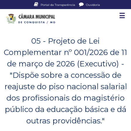
Pular
Portal da Transparência
Ouvidoria
para
☰
C
o
conteúdo
â
principal
05 - Projeto de Lei
m
Complementar nº 001/2026 de 11
a
de março de 2026 (Executivo) -
r
"Dispõe sobre a concessão de
a
reajuste do piso nacional salarial
M
dos profissionais do magistério
u
público da educação básica e dá
n
outras providências."
i