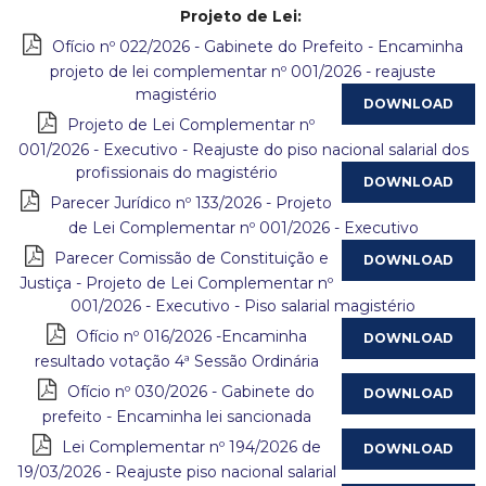
Projeto de Lei:
c
Ofício nº 022/2026 - Gabinete do Prefeito - Encaminha
projeto de lei complementar nº 001/2026 - reajuste
i
magistério
Projeto de Lei Complementar nº
p
001/2026 - Executivo - Reajuste do piso nacional salarial dos
a
profissionais do magistério
Parecer Jurídico nº 133/2026 - Projeto
l
de Lei Complementar nº 001/2026 - Executivo
Parecer Comissão de Constituição e
d
Justiça - Projeto de Lei Complementar nº
001/2026 - Executivo - Piso salarial magistério
e
Ofício nº 016/2026 -Encaminha
C
resultado votação 4ª Sessão Ordinária
Ofício nº 030/2026 - Gabinete do
o
prefeito - Encaminha lei sancionada
n
Lei Complementar nº 194/2026 de
19/03/2026 - Reajuste piso nacional salarial