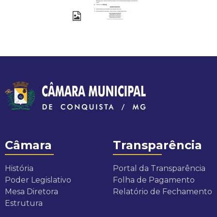
q
u
i
s
t
a
Câmara
Transparência
História
Portal da Transparência
Poder Legislativo
Folha de Pagamento
Mesa Diretora
Relatório de Fechamento
Estrutura