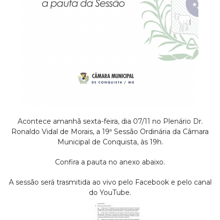
c
i
p
a
l
d
Acontece amanhã sexta-feira, dia 07/11 no Plenário Dr.
Ronaldo Vidal de Morais, a 19ª Sessão Ordinária da Câmara
e
Municipal de Conquista, às 19h.
C
Confira a pauta no anexo abaixo.
o
A sessão será trasmitida ao vivo pelo Facebook e pelo canal
do YouTube.
n