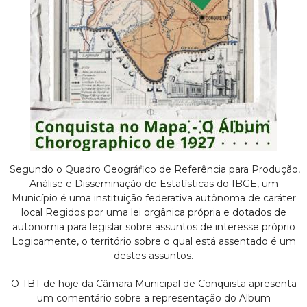
c
i
p
a
l
d
Segundo o Quadro Geográfico de Referência para Produção,
Análise e Disseminação de Estatísticas do IBGE, um
e
Município é uma instituição federativa autônoma de caráter
local Regidos por uma lei orgânica própria e dotados de
C
autonomia para legislar sobre assuntos de interesse próprio
Logicamente, o território sobre o qual está assentado é um
o
destes assuntos.
n
O TBT de hoje da Câmara Municipal de Conquista apresenta
um comentário sobre a representação do Album