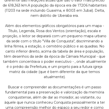
diferente das medições atuais que dão o valor mais preciso
de 618,363 km.A população da época era de 17206 habitantes
(11203 na sede incluindo Guaxima, e 8003 em Jubaí). Delta,
nem distrito de Uberaba era.
Além dos elementos gráficos obrigatórios para um mapa -
Título, Legenda, Rosa dos Ventos (orientação), escala e
projeção, o leitor se deparará com um pequeno mapa urbano
da sede com o título "Villa de Conquista", discriminando a
linha férrea, a estação, o cemitério público e as quadras. No
canto inferior direito, acima da tabela de área e população,
têm desenhos da sede da época da Câmara Municipal - que
também concentrava o poder executivo - , onde atualmente
é o prédio da Prefeitura, e um projeto para a futura igreja
matriz da cidade (que é bem diferente da que temos
atualmente).
Buscar e compreender as documentações é um passo
fundamental para a preservação e valorização da memória
conquistense, além de dar ao morador, ao visitante, ou
àquele que nunca conheceu Conquista pessoalmente a ter
uma compreensão melhor do espaço a seu redor e como