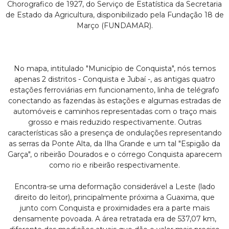
q
Chorografico de 1927, do Serviço de Estatística da Secretaria
de Estado da Agricultura, disponibilizado pela Fundação 18 de
u
Março (FUNDAMAR).
i
s
No mapa, intitulado "Município de Conquista", nós temos
apenas 2 distritos - Conquista e Jubaí -, as antigas quatro
t
estações ferroviárias em funcionamento, linha de telégrafo
conectando as fazendas às estações e algumas estradas de
a
automóveis e caminhos representadas com o traço mais
grosso e mais reduzido respectivamente. Outras
características são a presença de ondulações representando
as serras da Ponte Alta, da Ilha Grande e um tal "Espigão da
Garça", o ribeirão Dourados e o córrego Conquista aparecem
como rio e ribeirão respectivamente.
Encontra-se uma deformação considerável a Leste (lado
direito do leitor), principalmente próxima a Guaxima, que
junto com Conquista e proximidades era a parte mais
densamente povoada. A área retratada era de 537,07 km,