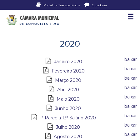
Pular
Portal da Transparência
Ouvidoria
para
☰
C
o
conteúdo
â
principal
2020
m
a
Janeiro 2020
Fevereiro 2020
r
Março 2020
a
Abril 2020
M
Maio 2020
Junho 2020
u
1ª Parcela 13º Salário 2020
n
Julho 2020
Agosto 2020
i