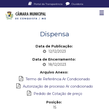
Pular
Portal da Transparência
Ouvidoria
para
☰
C
o
conteúdo
â
principal
Dispensa
m
a
Data de Publicação:
12/12/2023
r
Data de Encerramento:
18/12/2023
a
Arquivo Anexo:
M
Termo de Referência Ar Condicionado
u
Autorização de processo Ar condicionado
Pedido de Cotação de preço
n
Posição:
i
15