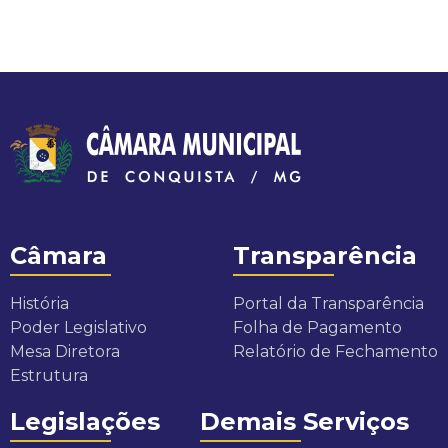
c
i
p
a
l
d
Câmara
Transparência
e
História
Portal da Transparência
C
Poder Legislativo
Folha de Pagamento
Mesa Diretora
Relatório de Fechamento
o
Estrutura
n
Legislações
Demais Serviços