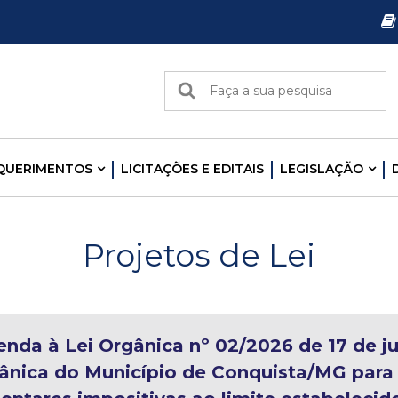
Pular
para
o
B
conteúdo
u
s
principal
c
a
EQUERIMENTOS
LICITAÇÕES E EDITAIS
LEGISLAÇÃO
r
n
e
Projetos de Lei
s
t
e
s
i
nda à Lei Orgânica nº 02/2026 de 17 de ju
t
gânica do Município de Conquista/MG para
e