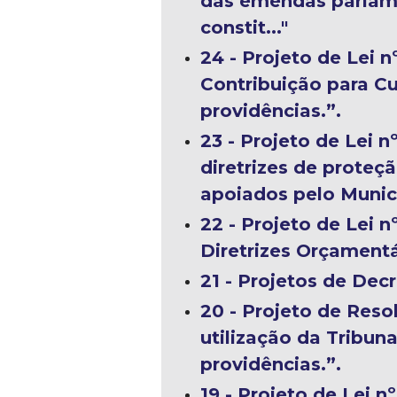
das emendas parlamen
n
constit..."
i
24 - Projeto de Lei 
Contribuição para Cu
c
providências.”.
i
23 - Projeto de Lei 
diretrizes de proteç
p
apoiados pelo Municí
a
22 - Projeto de Lei 
Diretrizes Orçamentá
l
21 - Projetos de Dec
d
20 - Projeto de Res
utilização da Tribun
e
providências.”.
C
19 - Projeto de Lei 