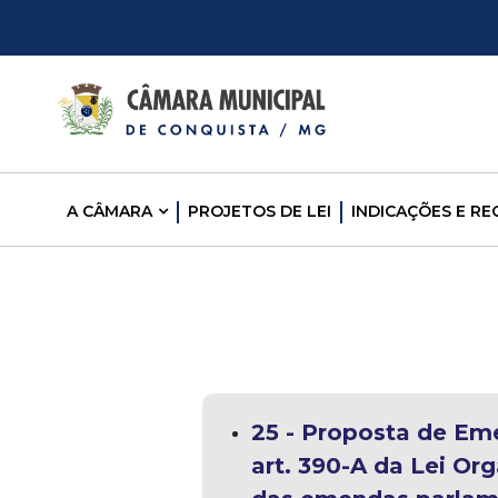
C
â
m
A CÂMARA
PROJETOS DE LEI
INDICAÇÕES E R
a
r
a
M
25 - Proposta de Eme
u
art. 390-A da Lei Or