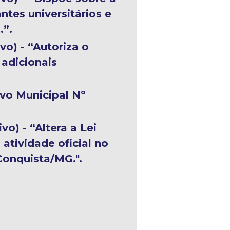
ntes universitários e
.”.
vo) - “Autoriza o
 adicionais
vo Municipal Nº
vo) - “Altera a Lei
 atividade oficial no
Conquista/MG.".