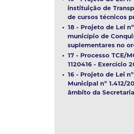
instituição de Transp
o
de cursos técnicos pr
n
18 - Projeto de Lei 
município de Conquis
q
suplementares no or
u
17 - Processo TCE/M
1120416 - Exercício 2
i
16 - Projeto de Lei n
s
Municipal nº 1.412/20
âmbito da Secretari
t
a