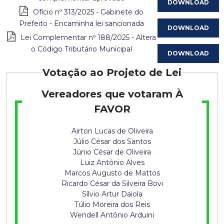
q
Ofício nº 313/2025 - Gabinete do
u
Prefeito - Encaminha lei sancionada
Lei Complementar nº 188/2025 - Altera
i
o Código Tributário Municipal
s
Votação ao Projeto de Lei
t
Vereadores que votaram À
a
FAVOR
Airton Lucas de Oliveira
Júlio César dos Santos
Júnio César de Oliveira
Luiz Antônio Alves
Marcos Augusto de Mattos
Ricardo César da Silveira Bovi
Sílvio Artur Daiola
Túlio Moreira dos Reis
Wendell Antônio Arduini