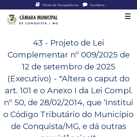
Pular
Portal da Transparência
Ouvidoria
para
☰
C
o
conteúdo
â
principal
43 - Projeto de Lei
m
Complementar nº 009/2025 de
a
12 de setembro de 2025
r
(Executivo) - "Altera o caput do
a
art. 101 e o Anexo I da Lei Compl.
M
nº 50, de 28/02/2014, que ‘Institui
u
o Código Tributário do Município
n
de Conquista/MG, e dá outras
i