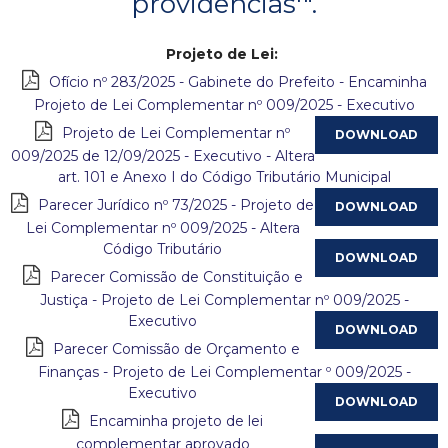
providências'".
c
Projeto de Lei:
i
Ofício nº 283/2025 - Gabinete do Prefeito - Encaminha
Projeto de Lei Complementar nº 009/2025 - Executivo
p
Projeto de Lei Complementar nº
009/2025 de 12/09/2025 - Executivo - Altera
a
art. 101 e Anexo I do Código Tributário Municipal
l
Parecer Jurídico nº 73/2025 - Projeto de
Lei Complementar nº 009/2025 - Altera
d
Código Tributário
Parecer Comissão de Constituição e
e
Justiça - Projeto de Lei Complementar nº 009/2025 -
Executivo
C
Parecer Comissão de Orçamento e
o
Finanças - Projeto de Lei Complementar º 009/2025 -
Executivo
n
Encaminha projeto de lei
complementar aprovado